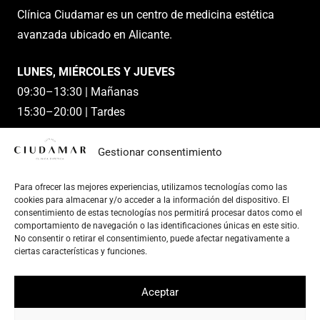
Clínica Ciudamar es un centro de medicina estética
avanzada ubicado en Alicante.
LUNES, MIÉRCOLES Y JUEVES
09:30–13:30 | Mañanas
15:30–20:00 | Tardes
MARTES Y VIERNES
Gestionar consentimiento
09:30–13:30 | Mañanas
Para ofrecer las mejores experiencias, utilizamos tecnologías como las
SÁBADO Y DOMINGO
cookies para almacenar y/o acceder a la información del dispositivo. El
Cerrado
consentimiento de estas tecnologías nos permitirá procesar datos como el
comportamiento de navegación o las identificaciones únicas en este sitio.
No consentir o retirar el consentimiento, puede afectar negativamente a
ciertas características y funciones.
© 2024 Clínica Estética Ciudamar. Todos los derechos
Aceptar
reservados.
Aviso legal